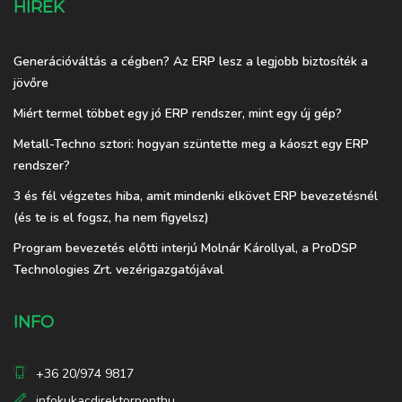
HÍREK
Generációváltás a cégben? Az ERP lesz a legjobb biztosíték a
jövőre
Miért termel többet egy jó ERP rendszer, mint egy új gép?
Metall-Techno sztori: hogyan szüntette meg a káoszt egy ERP
rendszer?
3 és fél végzetes hiba, amit mindenki elkövet ERP bevezetésnél
(és te is el fogsz, ha nem figyelsz)
Program bevezetés előtti interjú Molnár Károllyal, a ProDSP
Technologies Zrt. vezérigazgatójával
INFO
+36 20/974 9817
infokukacdirektorponthu