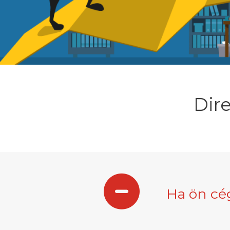
Dire
Ha ön cé