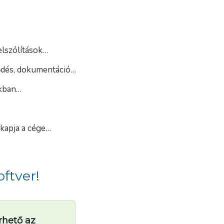
elszólítások…
ződés, dokumentáció…
akban…
 kapja a cége…
ftver!
érhető az