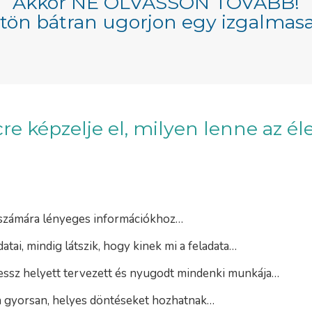
Akkor NE OLVASSON TOVÁBB!
tön bátran ugorjon egy izgalmasa
re képzelje el, milyen lenne az él
számára lényeges információkhoz…
tai, mindig látszik, hogy kinek mi a feladata…
essz helyett tervezett és nyugodt mindenki munkája…
n gyorsan, helyes döntéseket hozhatnak…