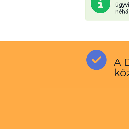
ügyvi
néhá
A 
kö