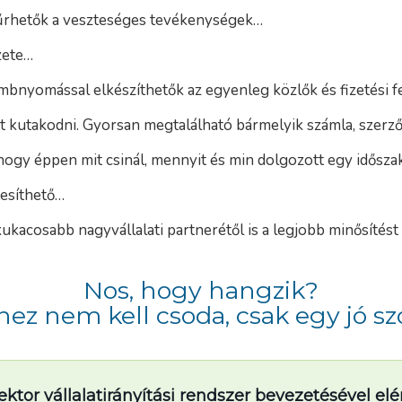
zűrhetők a veszteséges tevékenységek…
zete…
bnyomással elkészíthetők az egyenleg közlők és fizetési f
t kutakodni. Gyorsan megtalálható bármelyik számla, szer
ogy éppen mit csinál, mennyit és min dolgozott egy idősz
esíthető…
kukacosabb nagyvállalati partnerétől is a legjobb minősítést
Nos, hogy hangzik?
hez nem kell csoda, csak egy jó szo
ektor vállalatirányítási rendszer bevezetésével el