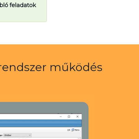
abló feladatok
si rendszer működés