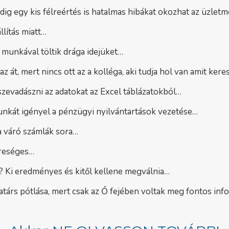
ig egy kis félreértés is hatalmas hibákat okozhat az üzle
lítás miatt…
 munkával töltik drága idejüket…
 át, mert nincs ott az a kolléga, aki tudja hol van amit kere
szevadászni az adatokat az Excel táblázatokból…
nkát igényel a pénzügyi nyilvántartások vezetése…
ra váró számlák sora…
reséges…
? Ki eredményes és kitől kellene megválnia…
atárs pótlása, mert csak az Ő fejében voltak meg fontos in