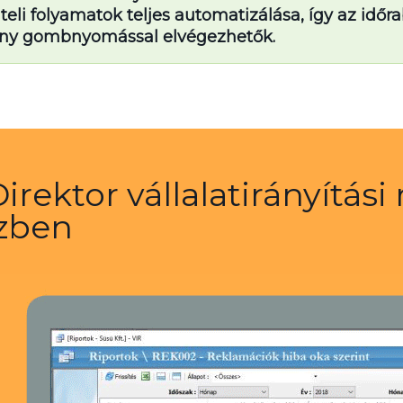
teli folyamatok teljes automatizálása, így az időr
ny gombnyomással elvégezhetők.
Direktor vállalatirányítá
zben