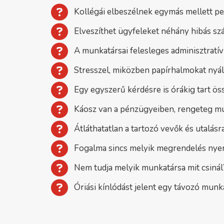
Kollégái elbeszélnek egymás mellett ped
Elveszíthet ügyfeleket néhány hibás szál
A munkatársai felesleges adminisztratív
Stresszel, miközben papírhalmokat nyálaz
Egy egyszerű kérdésre is órákig tart ös
Káosz van a pénzügyeiben, rengeteg mu
Átláthatatlan a tartozó vevők és utalás
Fogalma sincs melyik megrendelés nye
Nem tudja melyik munkatársa mit csinál
Óriási kínlódást jelent egy távozó munk