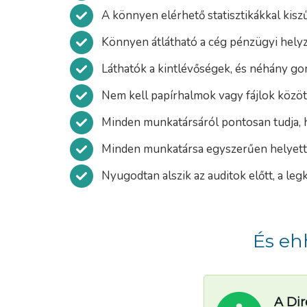
A könnyen elérhető statisztikákkal kis
Könnyen átlátható a cég pénzügyi hely
Láthatók a kintlévőségek, és néhány gom
Nem kell papírhalmok vagy fájlok közöt
Minden munkatársáról pontosan tudja, h
Minden munkatársa egyszerűen helyett
Nyugodtan alszik az auditok előtt, a leg
És eh
A Dir