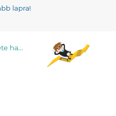
bb lapra!
ete ha…