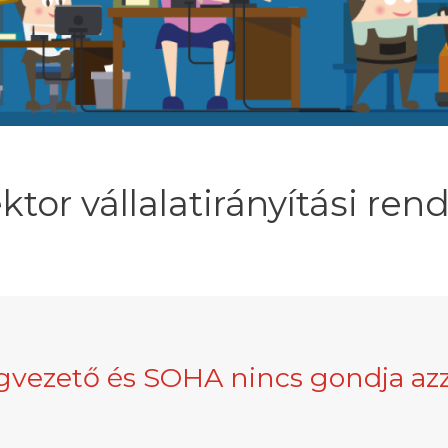
ktor vállalatirányítási ren
gvezető és SOHA nincs gondja azz