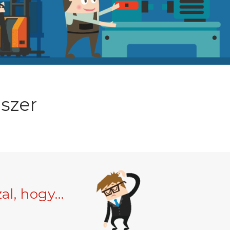
dszer
al, hogy…