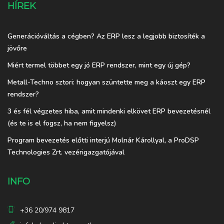
HÍREK
Generációváltás a cégben? Az ERP lesz a legjobb biztosíték a
jövőre
Miért termel többet egy jó ERP rendszer, mint egy új gép?
Metall-Techno sztori: hogyan szüntette meg a káoszt egy ERP
rendszer?
3 és fél végzetes hiba, amit mindenki elkövet ERP bevezetésnél
(és te is el fogsz, ha nem figyelsz)
Program bevezetés előtti interjú Molnár Károllyal, a ProDSP
Technologies Zrt. vezérigazgatójával
INFO
+36 20/974 9817