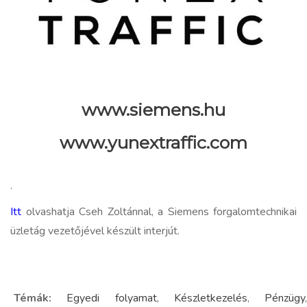
www.siemens.hu
www.yunextraffic.com
.
Itt
olvashatja Cseh Zoltánnal, a Siemens forgalomtechnikai
üzletág vezetőjével készült interjút.
Témák:
Egyedi folyamat
,
Készletkezelés
,
Pénzügy
,