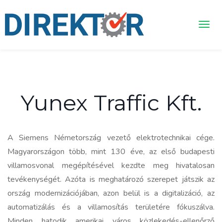
Yunex Traffic Kft.
A Siemens Németország vezető elektrotechnikai cége.
Magyarországon több, mint 130 éve, az első budapesti
villamosvonal megépítésével kezdte meg hivatalosan
tevékenységét. Azóta is meghatározó szerepet játszik az
ország modernizációjában, azon belül is a digitalizáció, az
automatizálás és a villamosítás területére fókuszálva.
Minden hatodik amerikai város közlekedés-ellenőrző