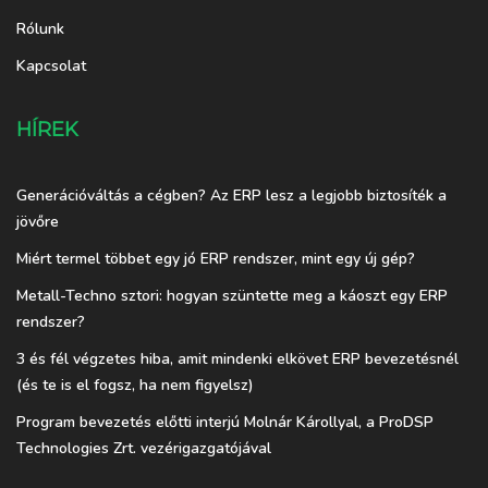
Rólunk
Kapcsolat
HÍREK
Generációváltás a cégben? Az ERP lesz a legjobb biztosíték a
jövőre
Miért termel többet egy jó ERP rendszer, mint egy új gép?
Metall-Techno sztori: hogyan szüntette meg a káoszt egy ERP
rendszer?
3 és fél végzetes hiba, amit mindenki elkövet ERP bevezetésnél
(és te is el fogsz, ha nem figyelsz)
Program bevezetés előtti interjú Molnár Károllyal, a ProDSP
Technologies Zrt. vezérigazgatójával