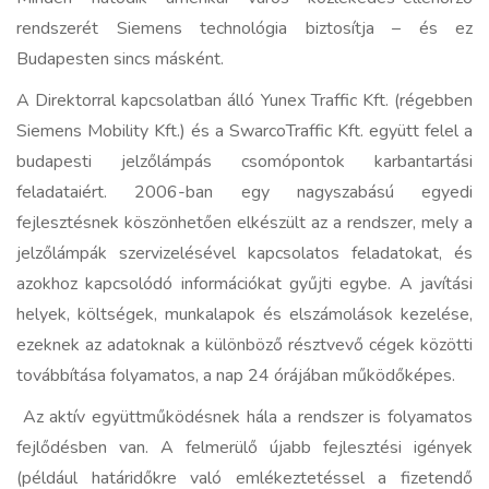
rendszerét Siemens technológia biztosítja – és ez
Budapesten sincs másként.
A Direktorral kapcsolatban álló Yunex Traffic Kft. (régebben
Siemens Mobility Kft.) és a SwarcoTraffic Kft. együtt felel a
budapesti jelzőlámpás csomópontok karbantartási
feladataiért. 2006-ban egy nagyszabású egyedi
fejlesztésnek köszönhetően elkészült az a rendszer, mely a
jelzőlámpák szervizelésével kapcsolatos feladatokat, és
azokhoz kapcsolódó információkat gyűjti egybe. A javítási
helyek, költségek, munkalapok és elszámolások kezelése,
ezeknek az adatoknak a különböző résztvevő cégek közötti
továbbítása folyamatos, a nap 24 órájában működőképes.
Az aktív együttműködésnek hála a rendszer is folyamatos
fejlődésben van. A felmerülő újabb fejlesztési igények
(például határidőkre való emlékeztetéssel a fizetendő