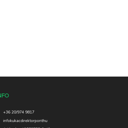
NFO
+36 20/974 9817
infokukacdirektorponthu