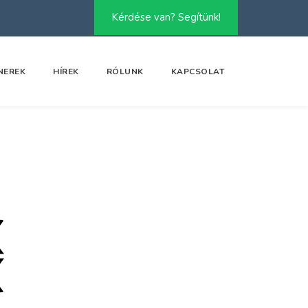
Kérdése van? Segítünk!
NEREK
HÍREK
RÓLUNK
KAPCSOLAT