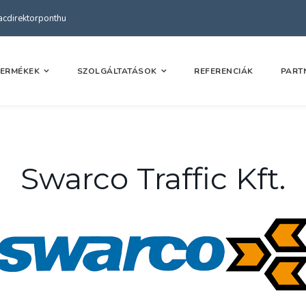
kacdirektorponthu
TERMÉKEK
SZOLGÁLTATÁSOK
REFERENCIÁK
PART
Swarco Traffic Kft.