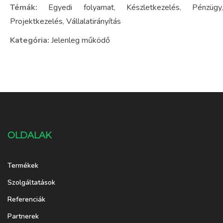
Témák:
Egyedi folyamat
,
Készletkezelés
,
Pénzügy
,
Projektkezelés
,
Vállalatirányítás
Kategória:
Jelenleg működő
OLDALAK
Termékek
Szolgáltatások
Referenciák
Partnerek