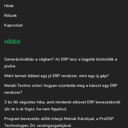
Hírek
Rólunk
Kapcsolat
HÍREK
Generációváltás a cégben? Az ERP lesz a legjobb biztosíték a
jövőre
Miért termel többet egy jó ERP rendszer, mint egy új gép?
Metall-Techno sztori: hogyan szüntette meg a káoszt egy ERP
rendszer?
3 és fél végzetes hiba, amit mindenki elkövet ERP bevezetésnél
(és te is el fogsz, ha nem figyelsz)
Program bevezetés előtti interjú Molnár Károllyal, a ProDSP
Technologies Zrt. vezérigazgatójával