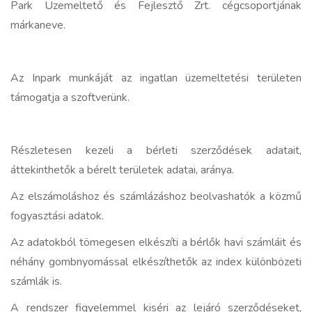
Park Üzemeltető és Fejlesztő Zrt. cégcsoportjának
márkaneve.
Az Inpark munkáját az ingatlan üzemeltetési területen
támogatja a szoftverünk.
Részletesen kezeli a bérleti szerződések adatait,
áttekinthetők a bérelt területek adatai, aránya.
Az elszámoláshoz és számlázáshoz beolvashatók a közmű
fogyasztási adatok.
Az adatokból tömegesen elkészíti a bérlők havi számláit és
néhány gombnyomással elkészíthetők az index különbözeti
számlák is.
A rendszer figyelemmel kiséri az lejáró szerződéseket,