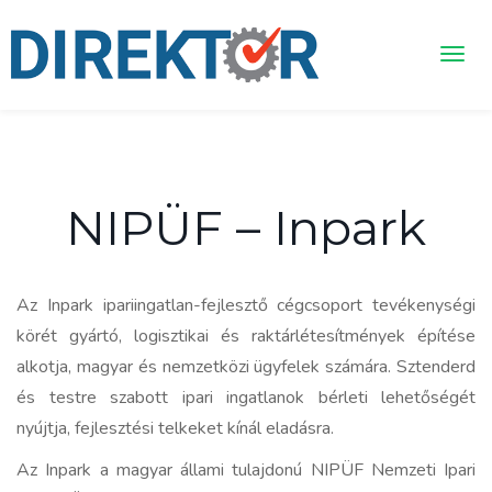
NIPÜF – Inpark
Az Inpark ipariingatlan-fejlesztő cégcsoport tevékenységi
körét gyártó, logisztikai és raktárlétesítmények építése
alkotja, magyar és nemzetközi ügyfelek számára. Sztenderd
és testre szabott ipari ingatlanok bérleti lehetőségét
nyújtja, fejlesztési telkeket kínál eladásra.
Az Inpark a magyar állami tulajdonú NIPÜF Nemzeti Ipari