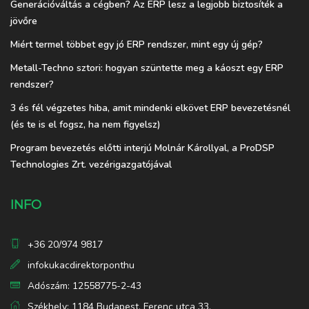
Generációváltás a cégben? Az ERP lesz a legjobb biztosíték a
jövőre
Miért termel többet egy jó ERP rendszer, mint egy új gép?
Metall-Techno sztori: hogyan szüntette meg a káoszt egy ERP
rendszer?
3 és fél végzetes hiba, amit mindenki elkövet ERP bevezetésnél
(és te is el fogsz, ha nem figyelsz)
Program bevezetés előtti interjú Molnár Károllyal, a ProDSP
Technologies Zrt. vezérigazgatójával
INFO
+36 20/974 9817
infokukacdirektorponthu
Adószám: 12558775-2-43
Székhely: 1184 Budapest, Ferenc utca 33.