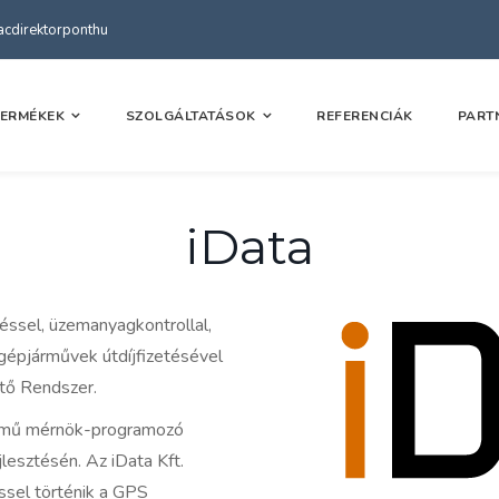
kacdirektorponthu
TERMÉKEK
SZOLGÁLTATÁSOK
REFERENCIÁK
PART
iData
ssel, üzemanyagkontrollal,
gépjárművek útdíjfizetésével
tő Rendszer.
elmű mérnök-programozó
esztésén. Az iData Kft.
ssel történik a GPS