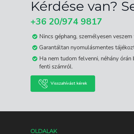
Kérdése van? S
+36 20/974 9817
Nincs géphang, személyesen veszem fe
Garantáltan nyomulásmentes tájékozt
Ha nem tudom felvenni, néhány órán 
fenti számról.
Visszahívást kérek
OLDALAK