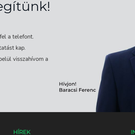
egítünk!
l a telefont.
atást kap.
belül visszahívom a
HÍREK
I