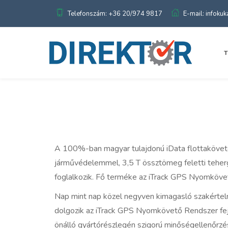
Telefonszám: +36 20/974 9817
E-mail: infoku
A 100%-ban magyar tulajdonú iData flottaköveté
járművédelemmel, 3,5 T össztömeg feletti teher
foglalkozik. Fő terméke az iTrack GPS Nyomköve
Nap mint nap közel negyven kimagasló szakért
dolgozik az iTrack GPS Nyomkövető Rendszer fejl
önálló gyártórészlegén szigorú minőségellenőrzé