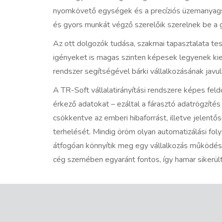
nyomkövető egységek és a precíziós üzemanyags
és gyors munkát végző szerelőik szerelnek be a
Az ott dolgozók tudása, szakmai tapasztalata tes
igényeket is magas szinten képesek legyenek kielé
rendszer segítségével bárki vállalkozásának jav
A TR-Soft vállalatirányítási rendszere képes feld
érkező adatokat – ezáltal a fárasztó adatrögzíté
csökkentve az emberi hibaforrást, illetve jelent
terhelését. Mindig öröm olyan automatizálási fo
átfogóan könnyítik meg egy vállalkozás működésé
cég szemében egyaránt fontos, így hamar sikerült