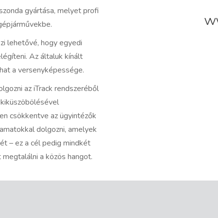
zonda gyártása, melyet profi
w
 gépjárművekbe.
zi lehetővé, hogy egyedi
gíteni. Az általuk kínált
ulhat a versenyképessége.
olgozni az iTrack rendszeréből
s kiküszöbölésével
ősen csökkentve az ügyintézők
lyamatokkal dolgozni, amelyek
t – ez a cél pedig mindkét
 megtalálni a közös hangot.