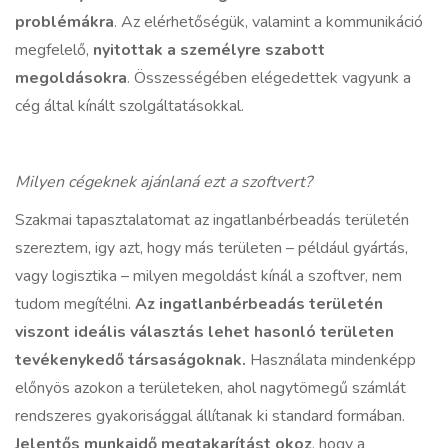
problémákra
. Az elérhetőségük, valamint a kommunikáció
megfelelő,
nyitottak a személyre szabott
megoldásokra
. Összességében elégedettek vagyunk a
cég által kínált szolgáltatásokkal.
Milyen cégeknek ajánlaná ezt a szoftvert?
Szakmai tapasztalatomat az ingatlanbérbeadás területén
szereztem, igy azt, hogy más területen – például gyártás,
vagy logisztika – milyen megoldást kínál a szoftver, nem
tudom megítélni.
Az ingatlanbérbeadás területén
viszont ideális választás lehet hasonló területen
tevékenykedő társaságoknak.
Használata mindenképp
előnyös azokon a területeken, ahol nagytömegű számlát
rendszeres gyakorisággal állítanak ki standard formában.
Jelentős munkaidő megtakarítást okoz
, hogy a