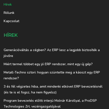
Hírek
Rólunk
Kapcsolat
HÍREK
Generációváltás a cégben? Az ERP lesz a legjobb biztosíték a
jövőre
Miért termel többet egy jó ERP rendszer, mint egy új gép?
Metall-Techno sztori: hogyan szüntette meg a káoszt egy ERP
rendszer?
3 és fél végzetes hiba, amit mindenki elkövet ERP bevezetésnél
(és te is el fogsz, ha nem figyelsz)
Program bevezetés előtti interjú Molnár Károllyal, a ProDSP
Technologies Zrt. vezérigazgatójával