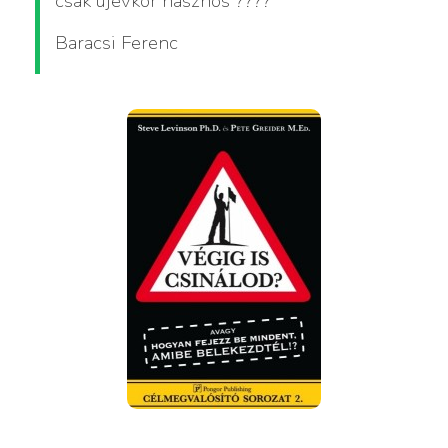
csak újévkor hasznos ????
Baracsi Ferenc