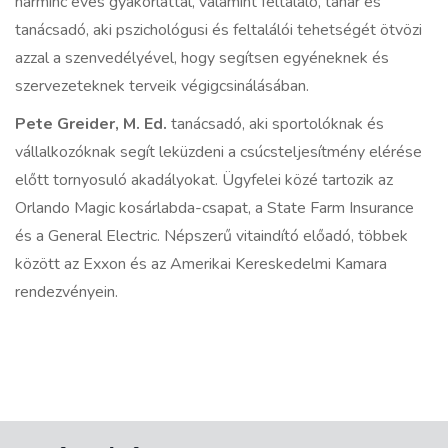
harminc éves gyakorlattal, valamint feltaláló, tanár és
tanácsadó, aki pszichológusi és feltalálói tehetségét ötvözi
azzal a szenvedélyével, hogy segítsen egyéneknek és
szervezeteknek terveik végigcsinálásában.
Pete Greider, M. Ed.
tanácsadó, aki sportolóknak és
vállalkozóknak segít leküzdeni a csúcsteljesítmény elérése
előtt tornyosuló akadályokat. Ügyfelei közé tartozik az
Orlando Magic kosárlabda-csapat, a State Farm Insurance
és a General Electric. Népszerű vitaindító előadó, többek
között az Exxon és az Amerikai Kereskedelmi Kamara
rendezvényein.