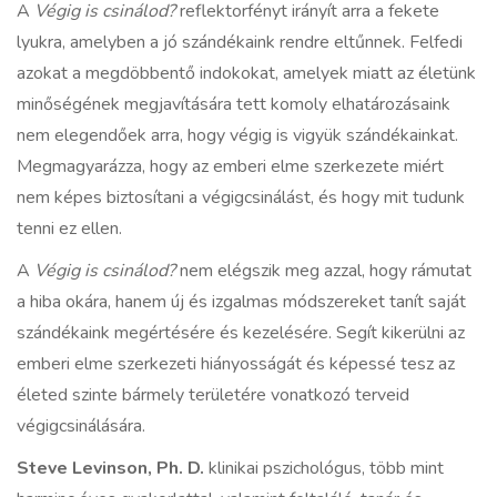
A
Végig is csinálod?
reflektorfényt irányít arra a fekete
lyukra, amelyben a jó szándékaink rendre eltűnnek. Felfedi
azokat a megdöbbentő indokokat, amelyek miatt az életünk
minőségének megjavítására tett komoly elhatározásaink
nem elegendőek arra, hogy végig is vigyük szándékainkat.
Megmagyarázza, hogy az emberi elme szerkezete miért
nem képes biztosítani a végigcsinálást, és hogy mit tudunk
tenni ez ellen.
A
Végig is csinálod?
nem elégszik meg azzal, hogy rámutat
a hiba okára, hanem új és izgalmas módszereket tanít saját
szándékaink megértésére és kezelésére. Segít kikerülni az
emberi elme szerkezeti hiányosságát és képessé tesz az
életed szinte bármely területére vonatkozó terveid
végigcsinálására.
Steve Levinson, Ph. D.
klinikai pszichológus, több mint