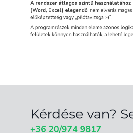
A rendszer átlagos szintű használatához 
(Word, Excel) elegendő
, nem elvárás magas 
előképzettség vagy „pilótavizsga :-)”.
A programrészek minden eleme azonos logiká
felületek könnyen használhatók, a lehető le
Kérdése van? S
+36 20/974 9817