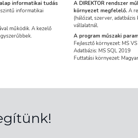
alap informatikai tudás
A DIREKTOR rendszer műk
szintű informatikai
környezet megfelelő.
A re
(hálózat, szerver, adatbázi
vállalatnál.
val működik. A kezelő
gegyszerűbbek.
A program műszaki param
Fejlesztő környezet: MS V
Adatbázis: MS SQL 2019
Futtatási környezet: Magy
egítünk!