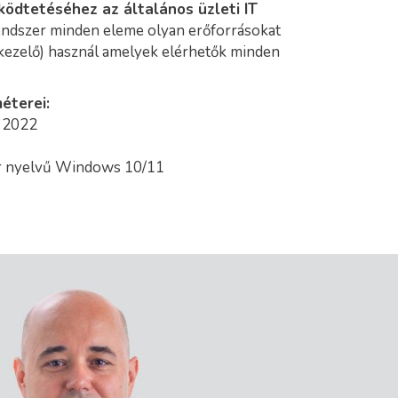
ödtetéséhez az általános üzleti IT
ndszer minden eleme olyan erőforrásokat
s kezelő) használ amelyek elérhetők minden
éterei:
S 2022
ar nyelvű Windows 10/11