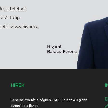
l a telefont.
atást kap.
belül visszahívom a
HÍREK
I
Generációváltás a cégben? Az ERP lesz a legjobb
biztosíték a jövőre