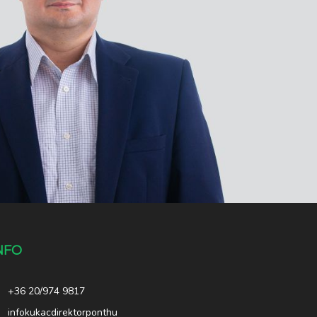
NFO
+36 20/974 9817
infokukacdirektorponthu