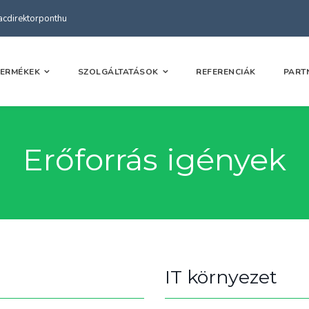
kacdirektorponthu
TERMÉKEK
SZOLGÁLTATÁSOK
REFERENCIÁK
PART
Erőforrás igények
IT környezet